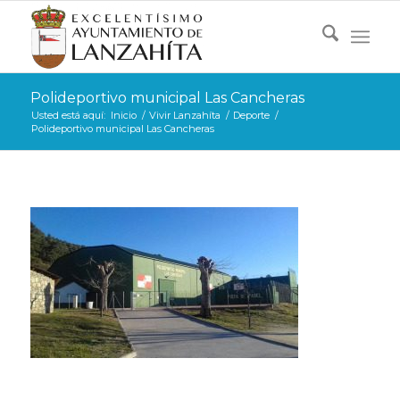
Polideportivo municipal Las Cancheras
Usted está aquí:
Inicio
/
Vivir Lanzahíta
/
Deporte
/
Polideportivo municipal Las Cancheras