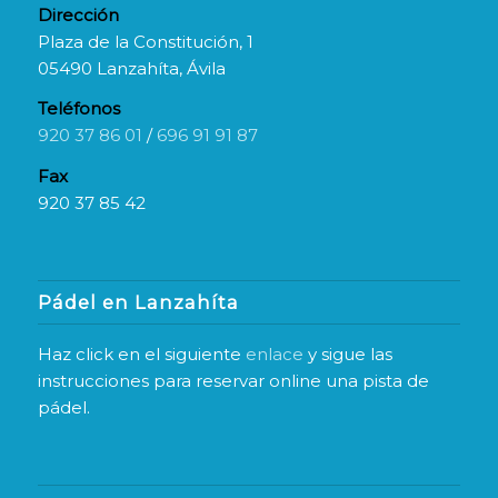
Dirección
Plaza de la Constitución, 1
05490 Lanzahíta, Ávila
Teléfonos
920 37 86 01
/
696 91 91 87
Fax
920 37 85 42
Pádel en Lanzahíta
Haz click en el siguiente
enlace
y sigue las
instrucciones para reservar online una pista de
pádel.