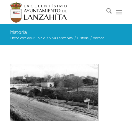
historia
Usted está aquí:
Inicio
/
Vivir Lanzahíta
/
Historia
/
historia