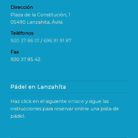
Dirección
Plaza de la Constitución, 1
05490 Lanzahíta, Ávila
Teléfonos
920 37 86 01
/
696 91 91 87
Fax
920 37 85 42
Pádel en Lanzahíta
Haz click en el siguiente
enlace
y sigue las
instrucciones para reservar online una pista de
pádel.