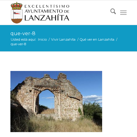
que-ver-8
Usted está aquí:
Inicio
/
Vivir Lanzahíta
/
Qué ver en Lanzahíta
/
que-ver-8