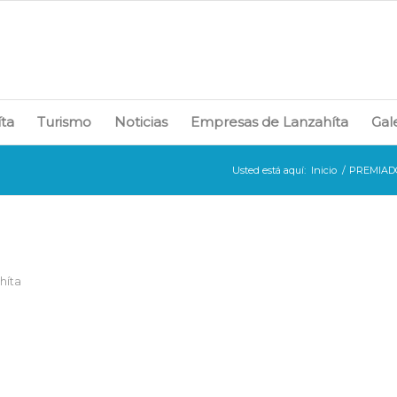
íta
Turismo
Noticias
Empresas de Lanzahíta
Gal
Usted está aquí:
Inicio
/
PREMIAD
híta