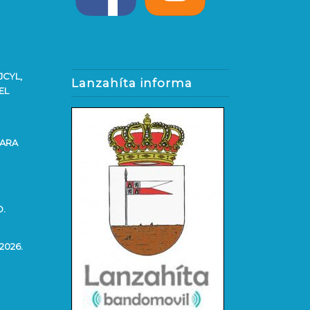
JCYL,
Lanzahíta informa
EL
PARA
O.
2026.