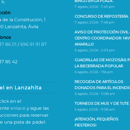
BINGO EN LA PLAZA.
 h.
7 agosto, 2026 - 7:49 pm
cción
CONCURSO DE REPOSTERÍA.
 de la Constitución, 1
7 agosto, 2026 - 7:48 pm
0 Lanzahíta, Ávila
AVISO DE PROTECCIÓN CIVIL 
fonos
CENTRO COORDINADOR: NIV
37 86 01
/
696 91 91 87
AMARILLO
6 agosto, 2026 - 2:03 pm
CUADRILLAS DE MOZOS/AS 
37 85 42
LA BECERRADA POPULAR
6 agosto, 2026 - 1:56 pm
RECOGIDA DE ARTÍCULOS
el en Lanzahíta
DONADOS PARA EL INCENDI
6 agosto, 2026 - 11:08 am
lick en el
TORNEOS DE MUS Y DE TUTE 
iente
enlace
y sigue las
5 agosto, 2026 - 11:08 am
rucciones para reservar
¡ATENCIÓN, PEQUEÑOS
ne una pista de pádel.
FIESTEROS!