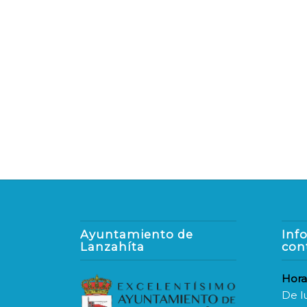
Ayuntamiento de
Inf
Lanzahíta
con
Hora
De l