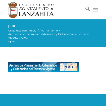
plau
Usted está aquí:
Inicio
/
Ayuntamiento
/
Archivo de Planeamiento Urbanístico y Ordenación del Territorio
Vigente (PLAU)
/
plau