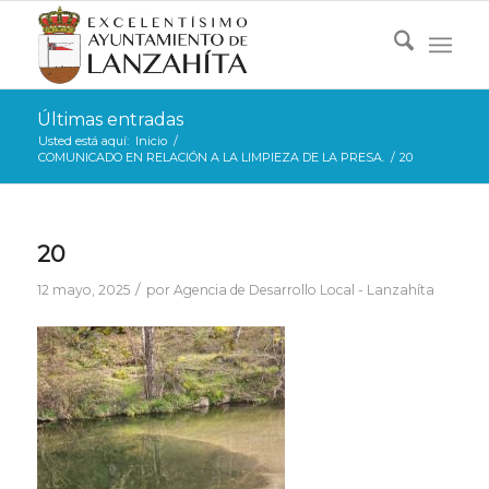
Últimas entradas
Usted está aquí:
Inicio
/
COMUNICADO EN RELACIÓN A LA LIMPIEZA DE LA PRESA.
/
20
20
/
12 mayo, 2025
por
Agencia de Desarrollo Local - Lanzahíta